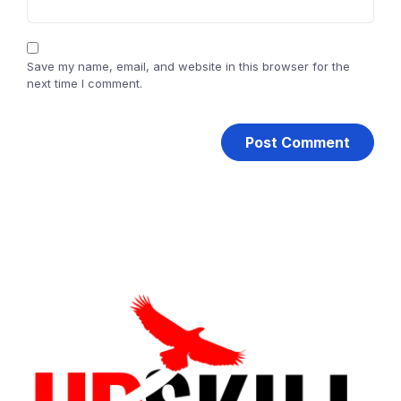
Save my name, email, and website in this browser for the
next time I comment.