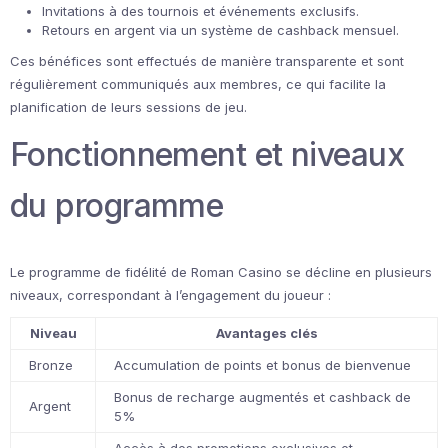
Invitations à des tournois et événements exclusifs.
Retours en argent via un système de cashback mensuel.
Ces bénéfices sont effectués de manière transparente et sont
régulièrement communiqués aux membres, ce qui facilite la
planification de leurs sessions de jeu.
Fonctionnement et niveaux
du programme
Le programme de fidélité de Roman Casino se décline en plusieurs
niveaux, correspondant à l’engagement du joueur :
Niveau
Avantages clés
Bronze
Accumulation de points et bonus de bienvenue
Bonus de recharge augmentés et cashback de
Argent
5%
Accès à des promotions exclusives et