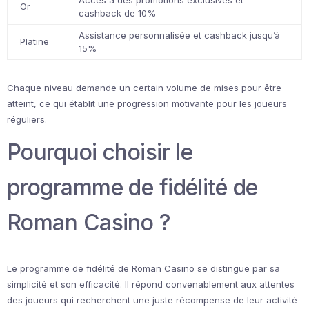
Or
cashback de 10%
Assistance personnalisée et cashback jusqu’à
Platine
15%
Chaque niveau demande un certain volume de mises pour être
atteint, ce qui établit une progression motivante pour les joueurs
réguliers.
Pourquoi choisir le
programme de fidélité de
Roman Casino ?
Le programme de fidélité de Roman Casino se distingue par sa
simplicité et son efficacité. Il répond convenablement aux attentes
des joueurs qui recherchent une juste récompense de leur activité