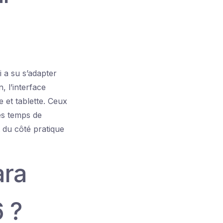
 a su s’adapter
, l’interface
 et tablette. Ceux
es temps de
t du côté pratique
ara
 ?