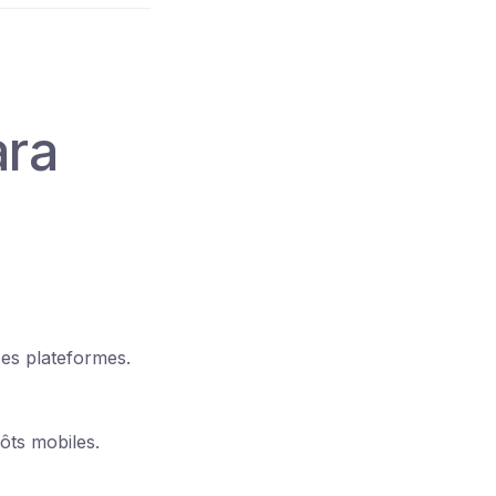
ara
ses plateformes.
ts mobiles.