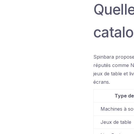
Quelle
catal
Spinbara propose 
réputés comme Net
jeux de table et l
écrans.
Type de
Machines à so
Jeux de table