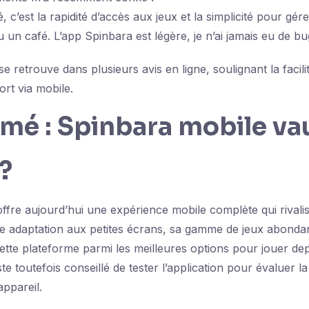
, c’est la rapidité d’accès aux jeux et la simplicité pour gé
 un café. L’app Spinbara est légère, je n’ai jamais eu de bu
se retrouve dans plusieurs avis en ligne, soulignant la facilité
ort via mobile.
mé : Spinbara mobile vaut
?
ffre aujourd’hui une expérience mobile complète qui rivalis
te adaptation aux petites écrans, sa gamme de jeux abondant
ette plateforme parmi les meilleures options pour jouer de
te toutefois conseillé de tester l’application pour évaluer la
ppareil.