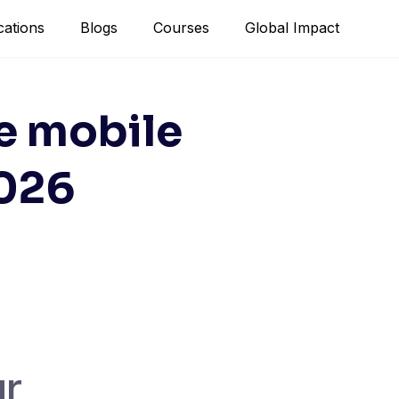
cations
Blogs
Courses
Global Impact
e mobile
2026
ur