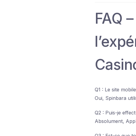
FAQ – 
l’exp
Casin
Q1 : Le site mobil
Oui, Spinbara uti
Q2 : Puis-je effe
Absolument, Appl
Q3 : Est-ce que to