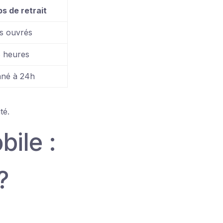
s de retrait
rs ouvrés
 heures
ané à 24h
té.
bile :
?