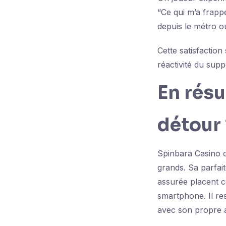
“Ce qui m’a frappé
depuis le métro ou
Cette satisfaction 
réactivité du supp
En résu
détour 
Spinbara Casino o
grands. Sa parfai
assurée placent c
smartphone. Il res
avec son propre a