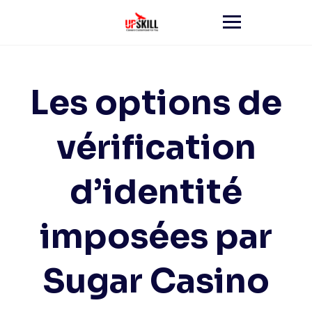
Skip
to
content
Les options de
vérification
d’identité
imposées par
Sugar Casino