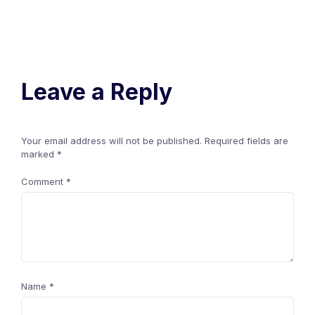
Leave a Reply
Your email address will not be published.
Required fields are
marked
*
Comment
*
Name
*