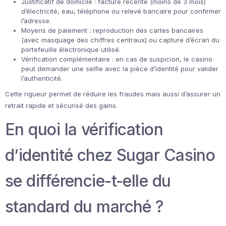
Justificatif de domicile : facture récente (moins de 3 mois)
d’électricité, eau, téléphone ou relevé bancaire pour confirmer
l’adresse.
Moyens de paiement : reproduction des cartes bancaires
(avec masquage des chiffres centraux) ou capture d’écran du
portefeuille électronique utilisé.
Vérification complémentaire : en cas de suspicion, le casino
peut demander une selfie avec la pièce d’identité pour valider
l’authenticité.
Cette rigueur permet de réduire les fraudes mais aussi d’assurer un
retrait rapide et sécurisé des gains.
En quoi la vérification
d’identité chez Sugar Casino
se différencie-t-elle du
standard du marché ?