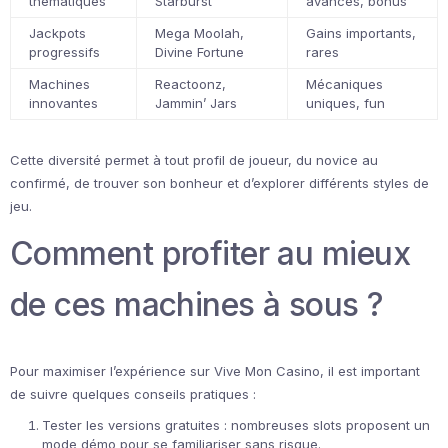
thématiques
Starburst
avancés, bonus
Jackpots
Mega Moolah,
Gains importants,
progressifs
Divine Fortune
rares
Machines
Reactoonz,
Mécaniques
innovantes
Jammin’ Jars
uniques, fun
Cette diversité permet à tout profil de joueur, du novice au
confirmé, de trouver son bonheur et d’explorer différents styles de
jeu.
Comment profiter au mieux
de ces machines à sous ?
Pour maximiser l’expérience sur Vive Mon Casino, il est important
de suivre quelques conseils pratiques :
Tester les versions gratuites : nombreuses slots proposent un
mode démo pour se familiariser sans risque.