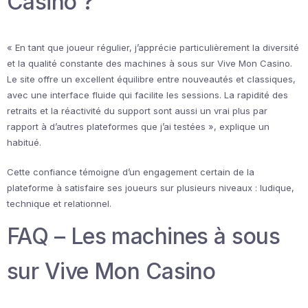
Casino ?
« En tant que joueur régulier, j’apprécie particulièrement la diversité
et la qualité constante des machines à sous sur Vive Mon Casino.
Le site offre un excellent équilibre entre nouveautés et classiques,
avec une interface fluide qui facilite les sessions. La rapidité des
retraits et la réactivité du support sont aussi un vrai plus par
rapport à d’autres plateformes que j’ai testées », explique un
habitué.
Cette confiance témoigne d’un engagement certain de la
plateforme à satisfaire ses joueurs sur plusieurs niveaux : ludique,
technique et relationnel.
FAQ – Les machines à sous
sur Vive Mon Casino