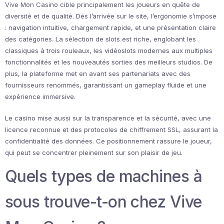
Vive Mon Casino cible principalement les joueurs en quête de
diversité et de qualité. Dès l’arrivée sur le site, l’ergonomie s’impose
: navigation intuitive, chargement rapide, et une présentation claire
des catégories. La sélection de slots est riche, englobant les
classiques à trois rouleaux, les vidéoslots modernes aux multiples
fonctionnalités et les nouveautés sorties des meilleurs studios. De
plus, la plateforme met en avant ses partenariats avec des
fournisseurs renommés, garantissant un gameplay fluide et une
expérience immersive.
Le casino mise aussi sur la transparence et la sécurité, avec une
licence reconnue et des protocoles de chiffrement SSL, assurant la
confidentialité des données. Ce positionnement rassure le joueur,
qui peut se concentrer pleinement sur son plaisir de jeu.
Quels types de machines à
sous trouve-t-on chez Vive