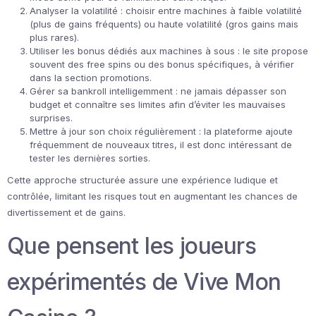
Analyser la volatilité : choisir entre machines à faible volatilité
(plus de gains fréquents) ou haute volatilité (gros gains mais
plus rares).
Utiliser les bonus dédiés aux machines à sous : le site propose
souvent des free spins ou des bonus spécifiques, à vérifier
dans la section promotions.
Gérer sa bankroll intelligemment : ne jamais dépasser son
budget et connaître ses limites afin d’éviter les mauvaises
surprises.
Mettre à jour son choix régulièrement : la plateforme ajoute
fréquemment de nouveaux titres, il est donc intéressant de
tester les dernières sorties.
Cette approche structurée assure une expérience ludique et
contrôlée, limitant les risques tout en augmentant les chances de
divertissement et de gains.
Que pensent les joueurs
expérimentés de Vive Mon