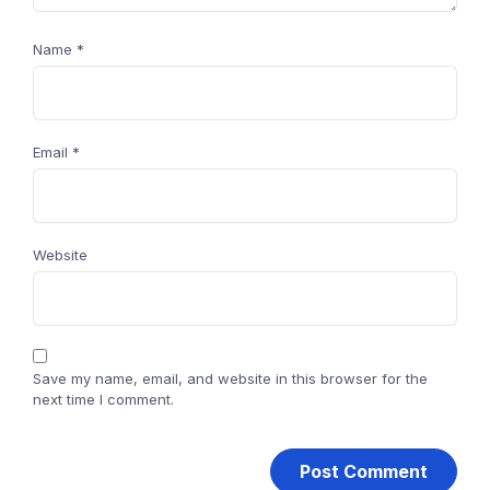
Name
*
Email
*
Website
Save my name, email, and website in this browser for the
next time I comment.