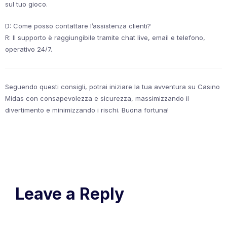
sul tuo gioco.
D: Come posso contattare l’assistenza clienti?
R: Il supporto è raggiungibile tramite chat live, email e telefono,
operativo 24/7.
Seguendo questi consigli, potrai iniziare la tua avventura su Casino
Midas con consapevolezza e sicurezza, massimizzando il
divertimento e minimizzando i rischi. Buona fortuna!
Leave a Reply