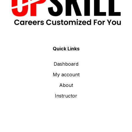
Quick Links
Dashboard
My account
About
Instructor