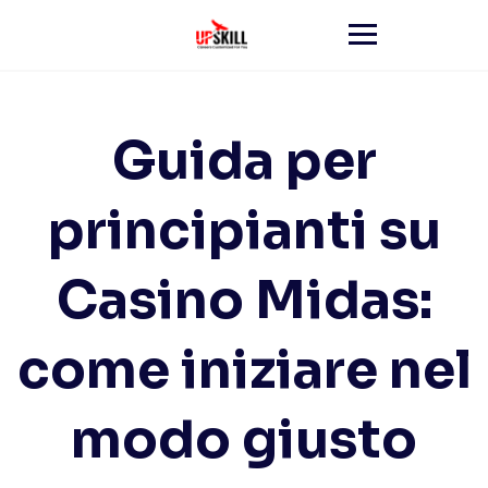
Skip
to
content
Guida per
principianti su
Casino Midas:
come iniziare nel
modo giusto