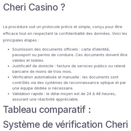
Cheri Casino ?
La procédure suit un protocole précis et simple, conçu pour être
efficace tout en respectant la confidentialité des données. Voici les
principales étapes :
Soumission des documents officiels : carte d’identité,
passeport ou permis de conduire. Ces documents doivent être
valides et lisibles.
Justificatif de domicile : facture de services publics ou relevé
bancaire de moins de trois mois.
Vérification automatisée et manuelle : les documents sont
contrôlés via des systèmes de reconnaissance optique et par
une équipe dédiée si nécessaire.
Validation rapide : le délai moyen est de 24 à 48 heures,
assurant une réactivité appréciable.
Tableau comparatif :
Système de vérification Cheri