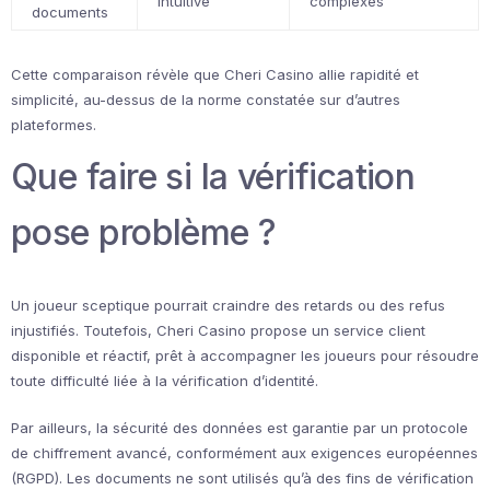
intuitive
complexes
documents
Cette comparaison révèle que Cheri Casino allie rapidité et
simplicité, au-dessus de la norme constatée sur d’autres
plateformes.
Que faire si la vérification
pose problème ?
Un joueur sceptique pourrait craindre des retards ou des refus
injustifiés. Toutefois, Cheri Casino propose un service client
disponible et réactif, prêt à accompagner les joueurs pour résoudre
toute difficulté liée à la vérification d’identité.
Par ailleurs, la sécurité des données est garantie par un protocole
de chiffrement avancé, conformément aux exigences européennes
(RGPD). Les documents ne sont utilisés qu’à des fins de vérification