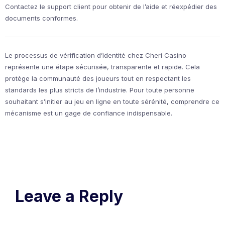
Contactez le support client pour obtenir de l’aide et réexpédier des
documents conformes.
Le processus de vérification d’identité chez Cheri Casino
représente une étape sécurisée, transparente et rapide. Cela
protège la communauté des joueurs tout en respectant les
standards les plus stricts de l’industrie. Pour toute personne
souhaitant s’initier au jeu en ligne en toute sérénité, comprendre ce
mécanisme est un gage de confiance indispensable.
Leave a Reply